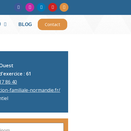
Contact
U
BLOG
Ouest
d'exercice : 61
17 86 40
ion-familiale-normandie.fr/
tiel