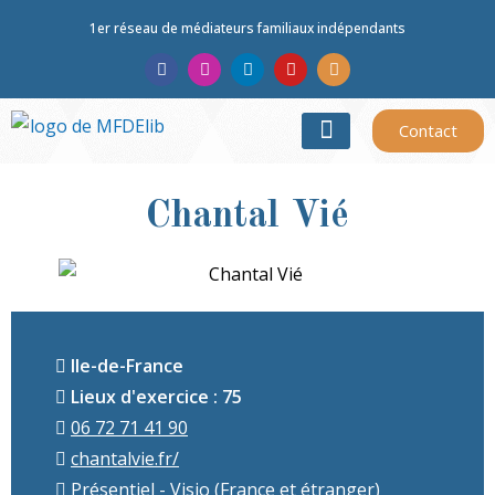
1er réseau de médiateurs familiaux indépendants
Contact
TROUVER UN MÉDIATEUR
LE RÉSEAU
Chantal
Vié
Ile-de-France
Lieux d'exercice : 75
06 72 71 41 90
chantalvie.fr/
Présentiel - Visio (France et étranger)